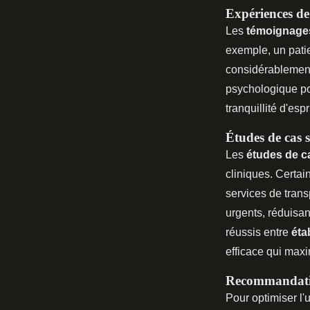
Expériences de
Les
témoignage
exemple, un pati
considérablement 
psychologique po
tranquillité d'espri
Études de cas s
Les
études de c
cliniques. Certai
services de trans
urgents, réduisan
réussis entre
éta
efficace qui maxi
Recommandatio
Pour optimiser l