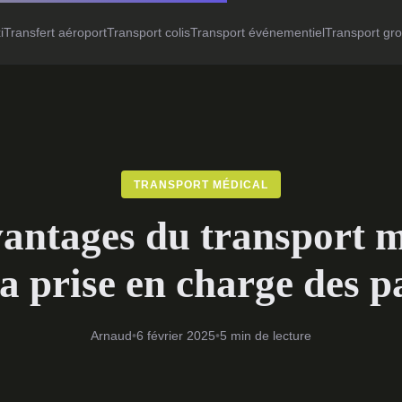
i
Transfert aéroport
Transport colis
Transport événementiel
Transport gr
TRANSPORT MÉDICAL
vantages du transport m
a prise en charge des p
Arnaud
•
6 février 2025
•
5 min de lecture