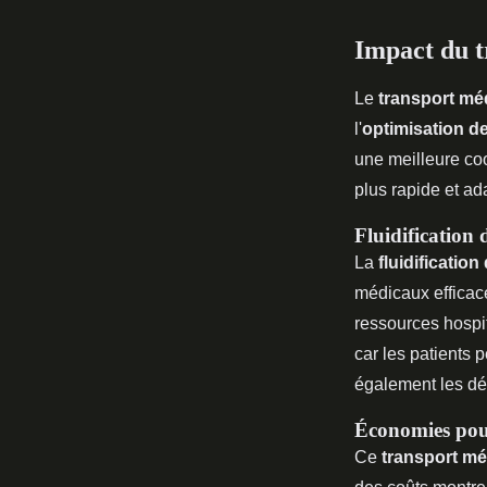
Impact du t
Le
transport mé
l'
optimisation d
une meilleure coo
plus rapide et ad
Fluidification 
La
fluidificatio
médicaux efficace
ressources hospit
car les patients 
également les dél
Économies pour
Ce
transport mé