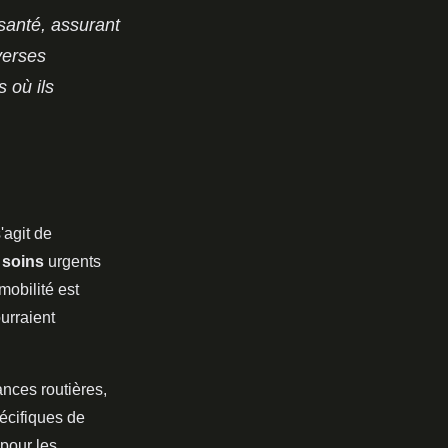
santé, assurant
verses
 où ils
'agit de
s
soins
urgents
mobilité est
ourraient
nces routières,
écifiques de
pour les