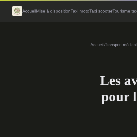
Accueil
Mise à disposition
Taxi moto
Taxi scooter
Tourisme tax
Accueil
›
Transport médical
Les a
pour l