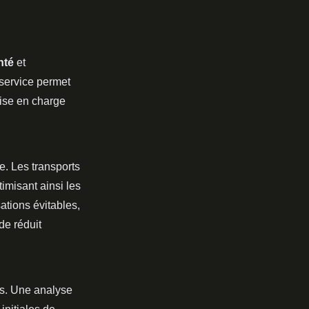
nté
et
 service permet
rise en charge
. Les transports
timisant ainsi les
ations évitables,
de réduit
es. Une analyse