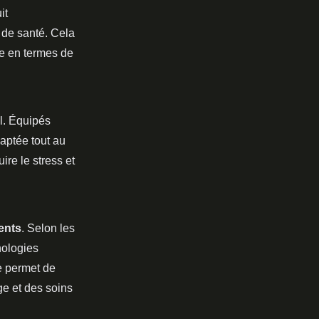
it
s de santé. Cela
te en termes de
al. Équipés
aptée tout au
ire le stress et
ents
. Selon les
nologies
e permet de
ge et des soins