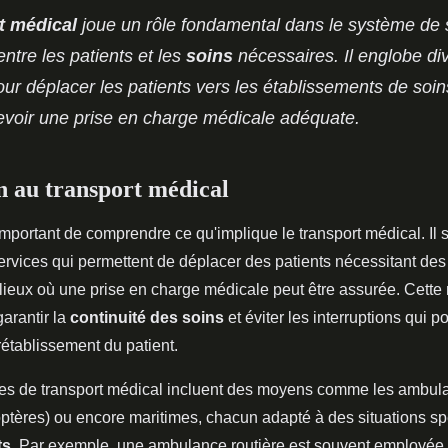
t médical
joue un rôle fondamental dans le système de 
 entre les patients et les
soins
nécessaires. Il englobe di
r déplacer les patients vers les établissements de soins
evoir une prise en charge médicale adéquate.
n au transport médical
 important de comprendre ce qu'implique le transport médical. Il s
ervices qui permettent de déplacer des patients nécessitant de
lieux où une prise en charge médicale peut être assurée. Cette 
garantir la
continuité des soins
et éviter les interruptions qui p
établissement du patient.
ypes de transport médical incluent des moyens comme les ambula
optères) ou encore maritimes, chacun adapté à des situations sp
ts
. Par exemple, une ambulance routière est souvent employée 