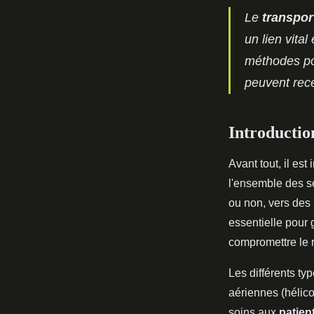
Le
transpor
un lien vital
méthodes pou
peuvent rec
Introductio
Avant tout, il est
l'ensemble des s
ou non, vers des 
essentielle pour 
compromettre le r
Les différents t
aériennes (hélic
soins aux
patien