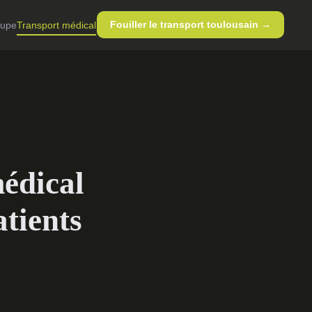
Fouiller le transport toulousain →
oupe
Transport médical
édical
atients