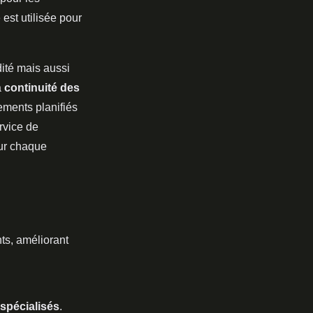
est utilisée pour
dité mais aussi
a
continuité des
tements planifiés
rvice de
our chaque
ts, améliorant
spécialisés
.