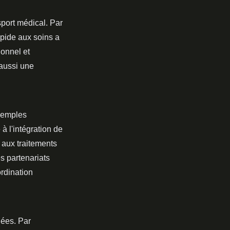
sport médical. Par
apide aux soins a
ionnel et
aussi une
exemples
à l'intégration de
 aux traitements
es partenariats
ordination
dées. Par