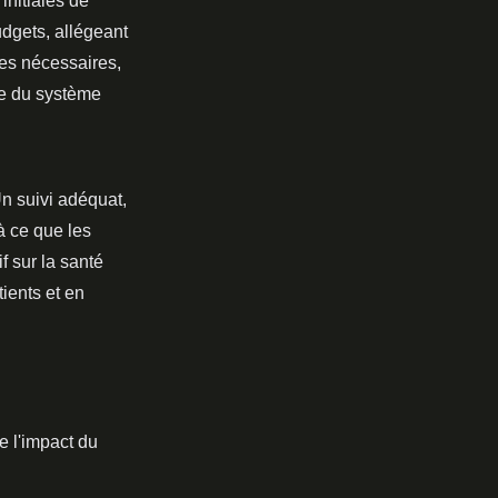
nitiales de
udgets, allégeant
nes nécessaires,
le du système
Un suivi adéquat,
à ce que les
f sur la santé
tients et en
de l'impact du