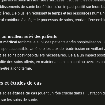
 que les économies réalisées surpassent souvent les dépenses i
ablissements de santé bénéficient d'un impact positif sur leurs b
cières. De plus, en réduisant le temps et les ressources humai
cal contribue à alléger le processus de soins, rendant l'ensemb
un meilleur suivi des patients
rt médical
renforce le suivi des patients après hospitalisation. 
nsport accessible, améliore les taux de réadmission en veillant 
t les soins post-hospitaliers nécessaires. Cela a un impact positi
alité des soins offerts, en maintenant un lien continu avec les pa
en-être à long terme.
 et études de cas
s
et les
études de cas
jouent un rôle crucial dans l'illustration 
 sur les soins de santé.